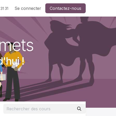
Se connecter
Contactez-nous
31 31
mmets
'hui !