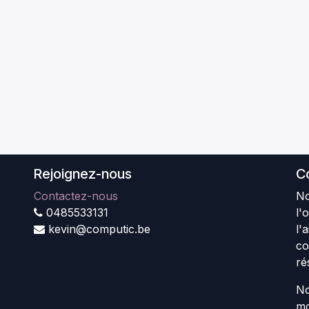
Rejoignez-nous
C
Contactez-nous
No
0485533131
l'
kevin@computic.be
l'
co
ré
No
mo