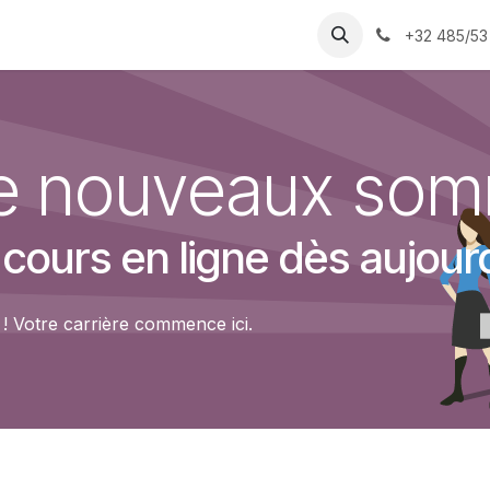
Folder
Support!
Assistance
+32 485/53 
de nouveaux so
urs en ligne dès aujourd
 Votre carrière commence ici.