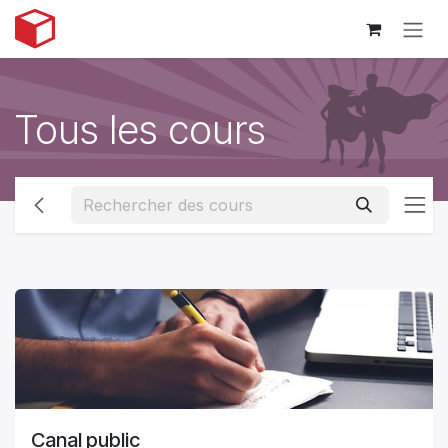
Se rendre au contenu
Tous les cours
Canal public